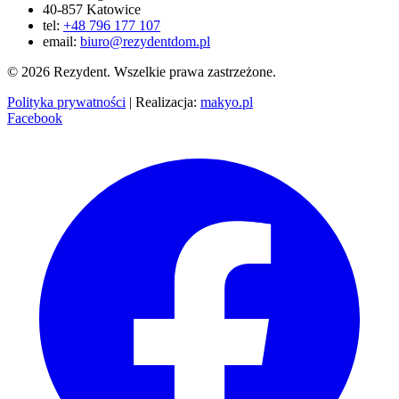
40-857 Katowice
tel:
+48 796 177 107
email:
biuro@rezydentdom.pl
© 2026 Rezydent. Wszelkie prawa zastrzeżone.
Polityka prywatności
|
Realizacja:
makyo.pl
Facebook