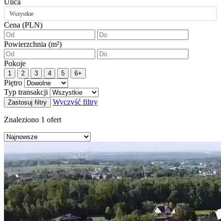
Ulica
Wszystkie
Cena (PLN)
Powierzchnia (m²)
Pokoje
1
2
3
4
5
6+
Piętro
Typ transakcji
Wyczyść filtry
Zastosuj filtry
Znaleziono
1
ofert