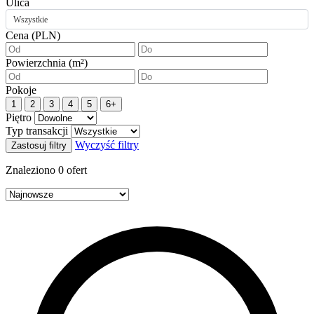
Ulica
Wszystkie
Cena (PLN)
Powierzchnia (m²)
Pokoje
1
2
3
4
5
6+
Piętro
Typ transakcji
Wyczyść filtry
Zastosuj filtry
Znaleziono
0
ofert